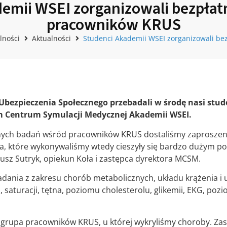
emii WSEI zorganizowali bezpłat
pracowników KRUS
lności
Aktualności
Studenci Akademii WSEI zorganizowali be
bezpieczenia Społecznego przebadali w środę nasi stud
Centrum Symulacji Medycznej Akademii WSEI.
atnych badań wśród pracowników KRUS dostaliśmy zaprosze
ia, które wykonywaliśmy wtedy cieszyły się bardzo dużym p
sz Sutryk, opiekun Koła i zastępca dyrektora MCSM.
adania z zakresu chorób metabolicznych, układu krążenia 
ii, saturacji, tętna, poziomu cholesterolu, glikemii, EKG, p
st grupa pracowników KRUS, u której wykryliśmy choroby. Za