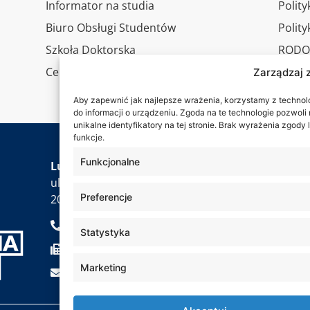
Informator na studia
Polity
Biuro Obsługi Studentów
Polit
Szkoła Doktorska
RODO
Centrum Studiów Podyplomowych
Wirtu
Zarządzaj 
Konta
Aby zapewnić jak najlepsze wrażenia, korzystamy z technolog
do informacji o urządzeniu. Zgoda na te technologie pozwol
unikalne identyfikatory na tej stronie. Brak wyrażenia zgod
funkcje.
Jesteś
Funkcjonalne
Lubelska Akademia WSEI
ul. Projektowa 4
Preferencje
20-209 Lublin
+48 81 749 17 70
Statystyka
+48 81 749 32 13
Marketing
kancelaria@wsei.pl