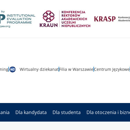
rning
Wirtualny dziekanat
Filia w Warszawie
Centrum Językowe
dania
Dla kandydata
Dla studenta
Dla otoczenia i biz