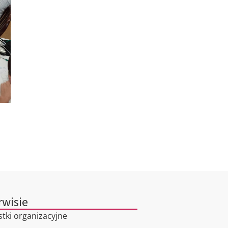
rwisie
stki organizacyjne