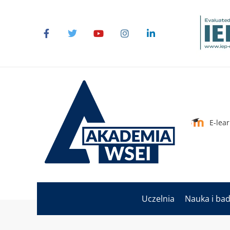
E-lea
Uczelnia
Nauka i ba