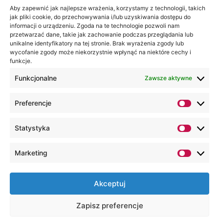
na:
Akademia
Aby zapewnić jak najlepsze wrażenia, korzystamy z technologii, takich
jak pliki cookie, do przechowywania i/lub uzyskiwania dostępu do
WSEI
informacji o urządzeniu. Zgoda na te technologie pozwoli nam
ul.
przetwarzać dane, takie jak zachowanie podczas przeglądania lub
Projektowa
unikalne identyfikatory na tej stronie. Brak wyrażenia zgody lub
wycofanie zgody może niekorzystnie wpłynąć na niektóre cechy i
4
funkcje.
20-209
Lublin
Funkcjonalne
Zawsze aktywne
+48 81
Preferencje
749 17
70
Statystyka
+48 81
749 32
Marketing
13
kancelaria@wsei.pl
Akceptuj
Wszelkie Prawa Zastrzeżone, Lubelska
Zapisz preferencje
Akademia WSEI © 2000 – 2026