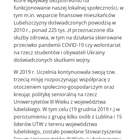
które wpływały bezpośrednio na
funkcjonowanie naszej lokalnej społeczności, w
tym m.in. wsparcie finansowe mieszkańców
Lubelszczyzny doświadczonych powodzią w
2010 r., ponad 225 tys. zł przeznaczone dla
służby zdrowia, w tym na działania skierowane
przeciwko pandemii COVID-19 czy wolontariat
na rzecz studentów i obywateli Ukrainy
doświadczonych skutkami wojny.
W 2019 r. Uczelnia kontynuowała swoją tzw.
trzecią misję rozpoczynając współpracę z
otoczeniem społeczno-gospodarczym oraz
kreując politykę senioralną na rzecz
Uniwersytetów III Wieku z województwa
lubelskiego. W tym celu (19 grudnia 2019 r.) w
porozumieniu z grupą kilku osób z Lublina i 15
liderów UTW z terenu województwa
lubelskiego, zostało powołane Stowarzyszenie
Forum Uniwersytetów III Wieku Lubelszczyzny,