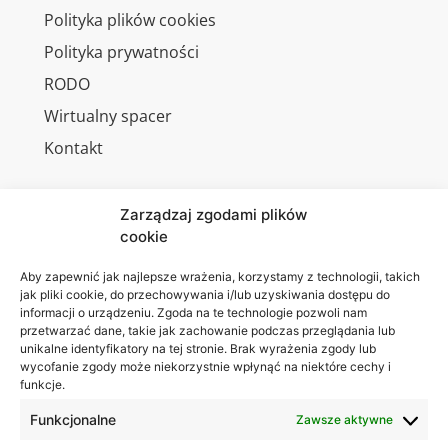
Polityka plików cookies
Polityka prywatności
RODO
Wirtualny spacer
Kontakt
Zarządzaj zgodami plików
cookie
Jesteśmy
Lubelska
na:
Akademia
Aby zapewnić jak najlepsze wrażenia, korzystamy z technologii, takich
jak pliki cookie, do przechowywania i/lub uzyskiwania dostępu do
WSEI
informacji o urządzeniu. Zgoda na te technologie pozwoli nam
ul.
przetwarzać dane, takie jak zachowanie podczas przeglądania lub
Projektowa
unikalne identyfikatory na tej stronie. Brak wyrażenia zgody lub
wycofanie zgody może niekorzystnie wpłynąć na niektóre cechy i
4
funkcje.
20-209
Lublin
Funkcjonalne
Zawsze aktywne