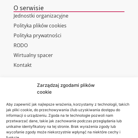
O serwisie
Jednostki organizacyjne
Polityka plików cookies
Polityka prywatności
RODO
Wirtualny spacer
Kontakt
Zarządzaj zgodami plików
cookie
Jesteśmy
Lubelska
na:
Akademia
Aby zapewnić jak najlepsze wrażenia, korzystamy z technologii, takich
jak pliki cookie, do przechowywania i/lub uzyskiwania dostępu do
WSEI
informacji o urządzeniu. Zgoda na te technologie pozwoli nam
ul.
przetwarzać dane, takie jak zachowanie podczas przeglądania lub
Projektowa
unikalne identyfikatory na tej stronie. Brak wyrażenia zgody lub
wycofanie zgody może niekorzystnie wpłynąć na niektóre cechy i
4
funkcje.