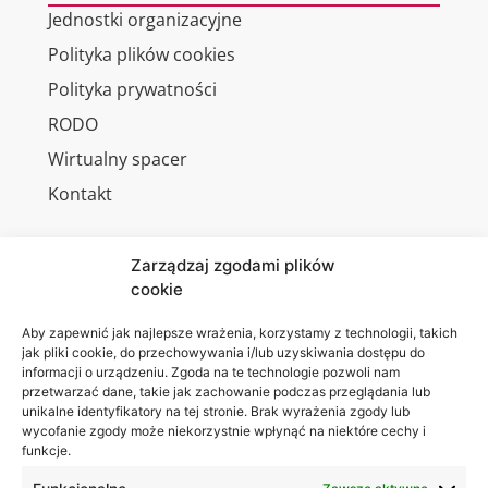
Jednostki organizacyjne
Polityka plików cookies
Polityka prywatności
RODO
Wirtualny spacer
Kontakt
Zarządzaj zgodami plików
cookie
Jesteśmy
Lubelska
na:
Akademia
Aby zapewnić jak najlepsze wrażenia, korzystamy z technologii, takich
jak pliki cookie, do przechowywania i/lub uzyskiwania dostępu do
WSEI
informacji o urządzeniu. Zgoda na te technologie pozwoli nam
ul.
przetwarzać dane, takie jak zachowanie podczas przeglądania lub
Projektowa
unikalne identyfikatory na tej stronie. Brak wyrażenia zgody lub
wycofanie zgody może niekorzystnie wpłynąć na niektóre cechy i
4
funkcje.
20-209