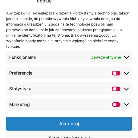
cookie
Jesteśmy
Lubelska
na:
Akademia
Aby zapewnić jak najlepsze wrażenia, korzystamy z technologii, takich
jak pliki cookie, do przechowywania i/lub uzyskiwania dostępu do
WSEI
informacji o urządzeniu. Zgoda na te technologie pozwoli nam
ul.
przetwarzać dane, takie jak zachowanie podczas przeglądania lub
Projektowa
unikalne identyfikatory na tej stronie. Brak wyrażenia zgody lub
wycofanie zgody może niekorzystnie wpłynąć na niektóre cechy i
4
funkcje.
20-209
Lublin
Funkcjonalne
Zawsze aktywne
+48 81
Preferencje
749 17
70
Statystyka
+48 81
749 32
Marketing
13
kancelaria@wsei.pl
Akceptuj
Wszelkie Prawa Zastrzeżone, Lubelska
Zapisz preferencje