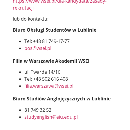
https://www.wsei.pl/dla-kandydata/zasady-
rekrutacji
lub do kontaktu:
Biuro Obsługi Studentów w Lublinie
Tel: +48 81 749-17-77
bos@wsei.pl
Filia w Warszawie Akademii WSEI
ul. Twarda 14/16
Tel: +48 502 616 408
filia.warszawa@wsei.pl
Biuro Studiów Anglojęzycznych w Lublinie
81 749 32 52
studyenglish@eiu.edu.pl