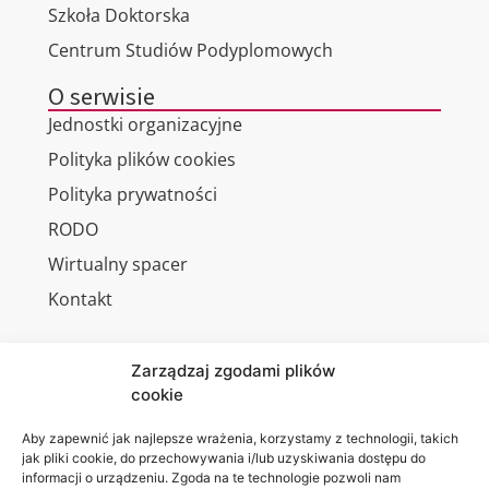
Szkoła Doktorska
Centrum Studiów Podyplomowych
O serwisie
Jednostki organizacyjne
Polityka plików cookies
Polityka prywatności
RODO
Wirtualny spacer
Kontakt
Zarządzaj zgodami plików
cookie
Jesteśmy
Lubelska
na:
Akademia
Aby zapewnić jak najlepsze wrażenia, korzystamy z technologii, takich
jak pliki cookie, do przechowywania i/lub uzyskiwania dostępu do
WSEI
informacji o urządzeniu. Zgoda na te technologie pozwoli nam