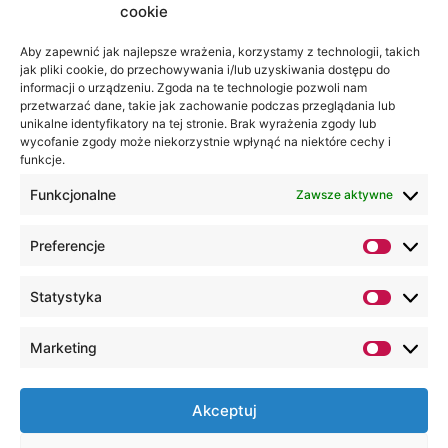
cookie
Jesteśmy
Lubelska
na:
Akademia
Aby zapewnić jak najlepsze wrażenia, korzystamy z technologii, takich
jak pliki cookie, do przechowywania i/lub uzyskiwania dostępu do
WSEI
informacji o urządzeniu. Zgoda na te technologie pozwoli nam
ul.
przetwarzać dane, takie jak zachowanie podczas przeglądania lub
Projektowa
unikalne identyfikatory na tej stronie. Brak wyrażenia zgody lub
wycofanie zgody może niekorzystnie wpłynąć na niektóre cechy i
4
funkcje.
20-209
Lublin
Funkcjonalne
Zawsze aktywne
+48 81
Preferencje
749 17
70
Statystyka
+48 81
749 32
Marketing
13
kancelaria@wsei.pl
Akceptuj