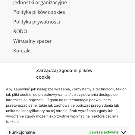
Jednostki organizacyjne
Polityka plików cookies
Polityka prywatności
RODO
Wirtualny spacer
Kontakt
Zarządzaj zgodami plików
cookie
Jesteśmy
Lubelska
na:
Akademia
Aby zapewnić jak najlepsze wrażenia, korzystamy z technologii, takich
jak pliki cookie, do przechowywania i/lub uzyskiwania dostępu do
WSEI
informacji o urządzeniu. Zgoda na te technologie pozwoli nam
ul.
przetwarzać dane, takie jak zachowanie podczas przeglądania lub
Projektowa
unikalne identyfikatory na tej stronie. Brak wyrażenia zgody lub
wycofanie zgody może niekorzystnie wpłynąć na niektóre cechy i
4
funkcje.
20-209
Lublin
Funkcjonalne
Zawsze aktywne