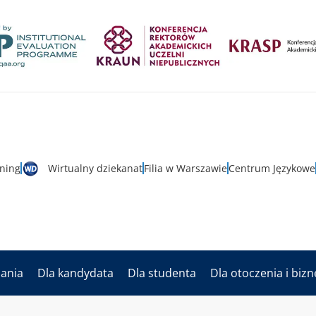
rning
Wirtualny dziekanat
Filia w Warszawie
Centrum Językowe
dania
Dla kandydata
Dla studenta
Dla otoczenia i biz