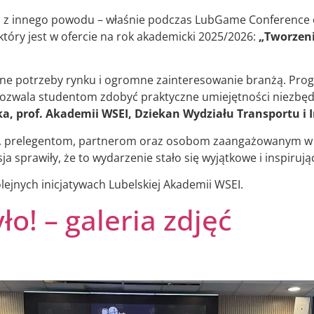
 z innego powodu – właśnie podczas LubGame Conference o
tóry jest w ofercie na rok akademicki 2025/2026:
„Tworzeni
alne potrzeby rynku i ogromne zainteresowanie branżą. Pr
pozwala studentom zdobyć praktyczne umiejętności niezbę
ka, prof. Akademii WSEI, Dziekan Wydziału Transportu i 
m, prelegentom, partnerom oraz osobom zaangażowanym w
a sprawiły, że to wydarzenie stało się wyjątkowe i inspirują
lejnych inicjatywach Lubelskiej Akademii WSEI.
ło! – galeria zdjęć