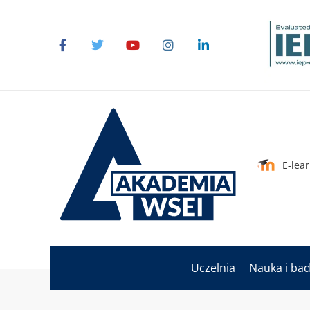
E-lea
Uczelnia
Nauka i ba