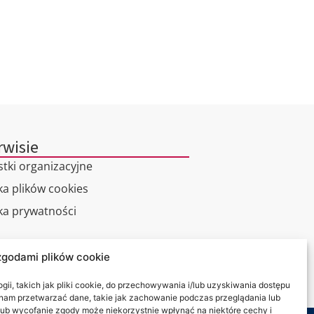
rwisie
stki organizacyjne
ka plików cookies
yka prywatności
alny spacer
zgodami plików cookie
kt
ii, takich jak pliki cookie, do przechowywania i/lub uzyskiwania dostępu
i nam przetwarzać dane, takie jak zachowanie podczas przeglądania lub
y lub wycofanie zgody może niekorzystnie wpłynąć na niektóre cechy i