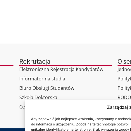
Rekrutacja
O se
Elektroniczna Rejestracja Kandydatów
Jedno
Informator na studia
Polity
Biuro Obsługi Studentów
Polit
Szkoła Doktorska
RODO
Centrum Studiów Podyplomowych
Wirtu
Zarządzaj 
Konta
Aby zapewnić jak najlepsze wrażenia, korzystamy z technolog
do informacji o urządzeniu. Zgoda na te technologie pozwol
unikalne identyfikatory na tej stronie. Brak wyrażenia zgod