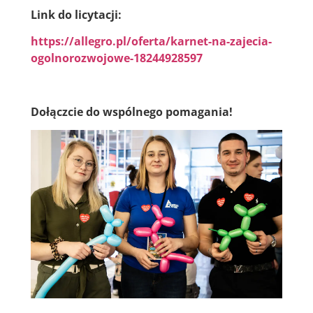
Link do licytacji:
https://allegro.pl/oferta/karnet-na-zajecia-
ogolnorozwojowe-18244928597
Dołączcie do wspólnego pomagania!