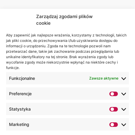
Zarządzaj zgodami plików
cookie
Jesteśmy
Lubelska
na:
Akademia
Aby zapewnić jak najlepsze wrażenia, korzystamy z technologii, takich
jak pliki cookie, do przechowywania i/lub uzyskiwania dostępu do
WSEI
informacji o urządzeniu. Zgoda na te technologie pozwoli nam
ul.
przetwarzać dane, takie jak zachowanie podczas przeglądania lub
Projektowa
unikalne identyfikatory na tej stronie. Brak wyrażenia zgody lub
wycofanie zgody może niekorzystnie wpłynąć na niektóre cechy i
4
funkcje.
20-209
Lublin
Funkcjonalne
Zawsze aktywne
+48 81
Preferencje
749 17
70
Statystyka
+48 81
749 32
Marketing
13