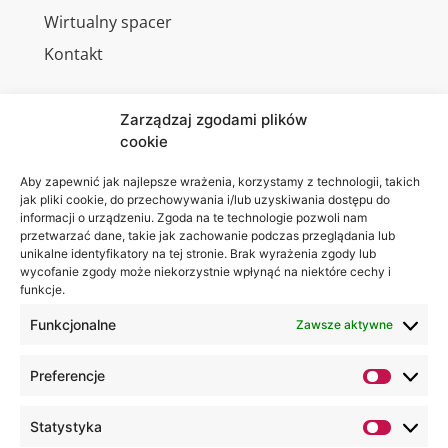
Wirtualny spacer
Kontakt
Zarządzaj zgodami plików
cookie
Jesteśmy
Lubelska
na:
Akademia
Aby zapewnić jak najlepsze wrażenia, korzystamy z technologii, takich
jak pliki cookie, do przechowywania i/lub uzyskiwania dostępu do
WSEI
informacji o urządzeniu. Zgoda na te technologie pozwoli nam
ul.
przetwarzać dane, takie jak zachowanie podczas przeglądania lub
Projektowa
unikalne identyfikatory na tej stronie. Brak wyrażenia zgody lub
wycofanie zgody może niekorzystnie wpłynąć na niektóre cechy i
4
funkcje.
20-209
Lublin
Funkcjonalne
Zawsze aktywne
+48 81
Preferencje
749 17
70
Statystyka
+48 81