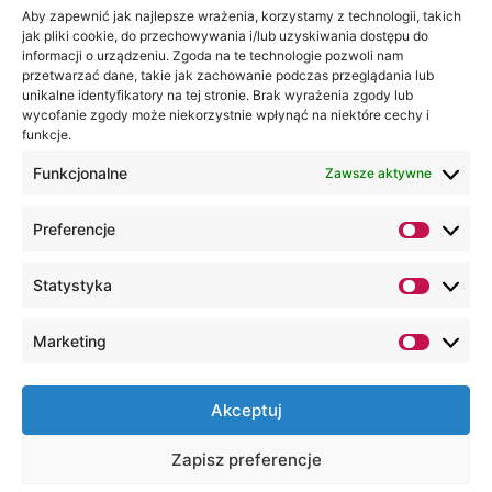
na:
Akademia
Aby zapewnić jak najlepsze wrażenia, korzystamy z technologii, takich
jak pliki cookie, do przechowywania i/lub uzyskiwania dostępu do
WSEI
informacji o urządzeniu. Zgoda na te technologie pozwoli nam
ul.
przetwarzać dane, takie jak zachowanie podczas przeglądania lub
Projektowa
unikalne identyfikatory na tej stronie. Brak wyrażenia zgody lub
wycofanie zgody może niekorzystnie wpłynąć na niektóre cechy i
4
funkcje.
20-209
Lublin
Funkcjonalne
Zawsze aktywne
+48 81
Preferencje
749 17
70
Statystyka
+48 81
749 32
Marketing
13
kancelaria@wsei.pl
Akceptuj
Wszelkie Prawa Zastrzeżone, Lubelska
Zapisz preferencje
Akademia WSEI © 2000 – 2026