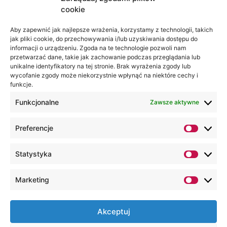
cookie
Jesteśmy
Lubelska
na:
Akademia
Aby zapewnić jak najlepsze wrażenia, korzystamy z technologii, takich
jak pliki cookie, do przechowywania i/lub uzyskiwania dostępu do
WSEI
informacji o urządzeniu. Zgoda na te technologie pozwoli nam
ul.
przetwarzać dane, takie jak zachowanie podczas przeglądania lub
Projektowa
unikalne identyfikatory na tej stronie. Brak wyrażenia zgody lub
wycofanie zgody może niekorzystnie wpłynąć na niektóre cechy i
4
funkcje.
20-209
Lublin
Funkcjonalne
Zawsze aktywne
+48 81
Preferencje
749 17
70
Statystyka
+48 81
749 32
Marketing
13
kancelaria@wsei.pl
Akceptuj