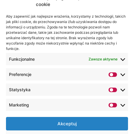
cookie
Jesteśmy
Lubelska
na:
Akademia
Aby zapewnić jak najlepsze wrażenia, korzystamy z technologii, takich
jak pliki cookie, do przechowywania i/lub uzyskiwania dostępu do
WSEI
informacji o urządzeniu. Zgoda na te technologie pozwoli nam
ul.
przetwarzać dane, takie jak zachowanie podczas przeglądania lub
Projektowa
unikalne identyfikatory na tej stronie. Brak wyrażenia zgody lub
wycofanie zgody może niekorzystnie wpłynąć na niektóre cechy i
4
funkcje.
20-209
Lublin
Funkcjonalne
Zawsze aktywne
+48 81
Preferencje
749 17
70
Statystyka
+48 81
749 32
Marketing
13
kancelaria@wsei.pl
Akceptuj