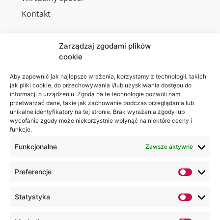
Kontakt
Zarządzaj zgodami plików
cookie
Jesteśmy
Lubelska
na:
Akademia
Aby zapewnić jak najlepsze wrażenia, korzystamy z technologii, takich
jak pliki cookie, do przechowywania i/lub uzyskiwania dostępu do
WSEI
informacji o urządzeniu. Zgoda na te technologie pozwoli nam
ul.
przetwarzać dane, takie jak zachowanie podczas przeglądania lub
Projektowa
unikalne identyfikatory na tej stronie. Brak wyrażenia zgody lub
wycofanie zgody może niekorzystnie wpłynąć na niektóre cechy i
4
funkcje.
20-209
Lublin
Funkcjonalne
Zawsze aktywne
+48 81
Preferencje
749 17
70
Statystyka
+48 81
749 32