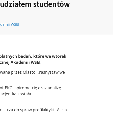
z udziałem studentów
ademii WSEI
płatnych badań, które we wtorek
znej Akademii WSEI
.
owana przez Miasto Krasnystaw we
i, EKG, spirometrię oraz analizę
pacjentka została
trza do spraw profilaktyki - Alicja