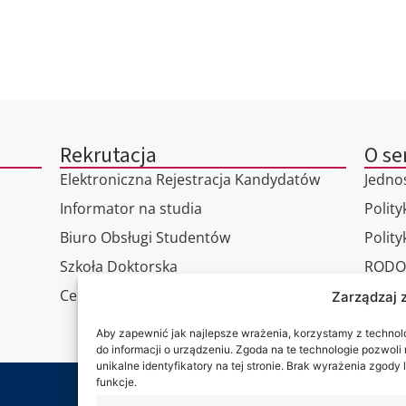
Rekrutacja
O se
Elektroniczna Rejestracja Kandydatów
Jedno
Informator na studia
Polity
Biuro Obsługi Studentów
Polit
Szkoła Doktorska
RODO
Centrum Studiów Podyplomowych
Wirtu
Zarządzaj 
Konta
Aby zapewnić jak najlepsze wrażenia, korzystamy z technolog
do informacji o urządzeniu. Zgoda na te technologie pozwol
unikalne identyfikatory na tej stronie. Brak wyrażenia zgod
funkcje.