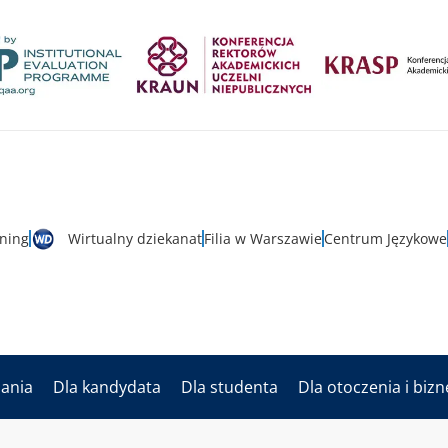
rning
Wirtualny dziekanat
Filia w Warszawie
Centrum Językowe
dania
Dla kandydata
Dla studenta
Dla otoczenia i biz