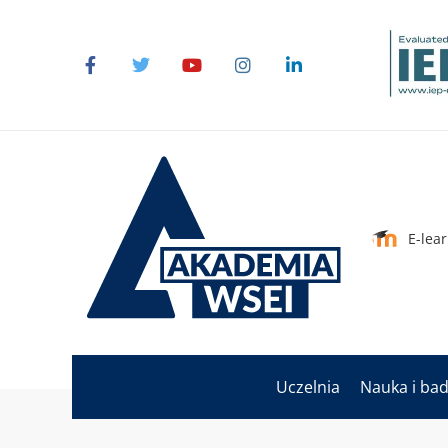
E-lea
Uczelnia
Nauka i ba