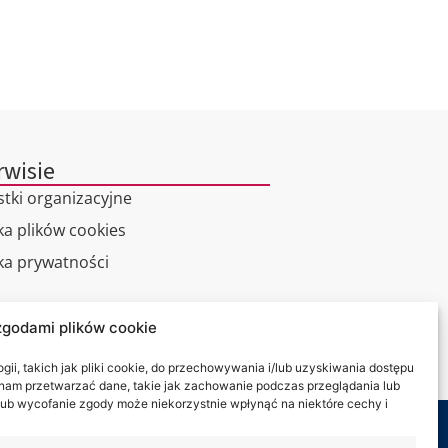
rwisie
stki organizacyjne
ka plików cookies
yka prywatności
alny spacer
zgodami plików cookie
kt
ii, takich jak pliki cookie, do przechowywania i/lub uzyskiwania dostępu
i nam przetwarzać dane, takie jak zachowanie podczas przeglądania lub
y lub wycofanie zgody może niekorzystnie wpłynąć na niektóre cechy i