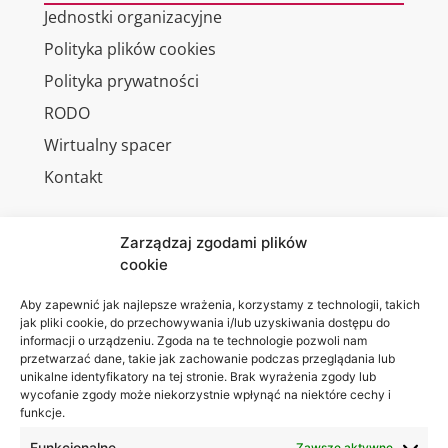
Jednostki organizacyjne
Polityka plików cookies
Polityka prywatności
RODO
Wirtualny spacer
Kontakt
Zarządzaj zgodami plików
cookie
Jesteśmy
Lubelska
na:
Akademia
Aby zapewnić jak najlepsze wrażenia, korzystamy z technologii, takich
jak pliki cookie, do przechowywania i/lub uzyskiwania dostępu do
WSEI
informacji o urządzeniu. Zgoda na te technologie pozwoli nam
ul.
przetwarzać dane, takie jak zachowanie podczas przeglądania lub
Projektowa
unikalne identyfikatory na tej stronie. Brak wyrażenia zgody lub
wycofanie zgody może niekorzystnie wpłynąć na niektóre cechy i
4
funkcje.
20-209
Funkcjonalne
Zawsze aktywne