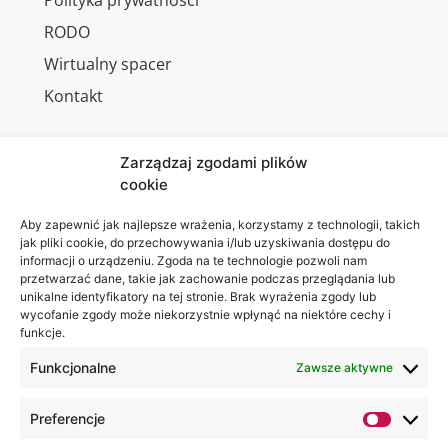
Polityka prywatności
RODO
Wirtualny spacer
Kontakt
Zarządzaj zgodami plików
cookie
Jesteśmy
Lubelska
na:
Akademia
Aby zapewnić jak najlepsze wrażenia, korzystamy z technologii, takich
jak pliki cookie, do przechowywania i/lub uzyskiwania dostępu do
WSEI
informacji o urządzeniu. Zgoda na te technologie pozwoli nam
ul.
przetwarzać dane, takie jak zachowanie podczas przeglądania lub
Projektowa
unikalne identyfikatory na tej stronie. Brak wyrażenia zgody lub
wycofanie zgody może niekorzystnie wpłynąć na niektóre cechy i
4
funkcje.
20-209
Lublin
Funkcjonalne
Zawsze aktywne
+48 81
Preferencje
749 17