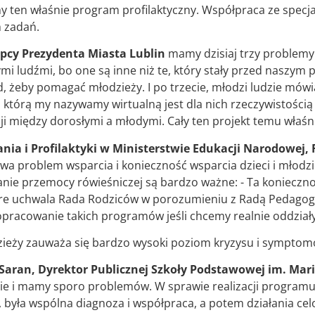
my ten właśnie program profilaktyczny. Współpraca ze specj
h zadań.
pcy Prezydenta Miasta Lublin
mamy dzisiaj trzy problemy:
mi ludźmi, bo one są inne niż te, który stały przed naszym 
eby pomagać młodzieży. I po trzecie, młodzi ludzie mówią
którą my nazywamy wirtualną jest dla nich rzeczywistością 
między dorosłymi a młodymi. Cały ten projekt temu właśni
a i Profilaktyki w Ministerstwie Edukacji Narodowej,
twa problem wsparcia i konieczność wsparcia dzieci i młodz
ałanie przemocy rówieśniczej są bardzo ważne: - Ta konie
re uchwala Rada Rodziców w porozumieniu z Radą Pedagogicz
opracowanie takich programów jeśli chcemy realnie oddział
odzieży zauważa się bardzo wysoki poziom kryzysu i symptom
aran, Dyrektor Publicznej Szkoły Podstawowej im. Marii
ie i mamy sporo problemów. W sprawie realizacji programu s
i, była wspólna diagnoza i współpraca, a potem działania c