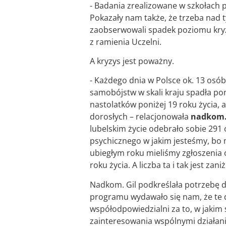
- Badania zrealizowane w szkołach 
Pokazały nam także, że trzeba nad t
zaobserwowali spadek poziomu kry
z ramienia Uczelni.
A kryzys jest poważny.
- Każdego dnia w Polsce ok. 13 osób
samobójstw w skali kraju spadła pon
nastolatków poniżej 19 roku życia, 
dorosłych – relacjonowała
nadkom. 
lubelskim życie odebrało sobie 291 
psychicznego w jakim jesteśmy, bo 
ubiegłym roku mieliśmy zgłoszenia
roku życia. A liczba ta i tak jest za
Nadkom. Gil podkreślała potrzebę dz
programu wydawało się nam, że te d
współodpowiedzialni za to, w jakim s
zainteresowania wspólnymi działani