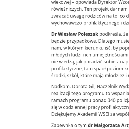
wiekowej – opowiada Dyrektor Wzore
rówieśniczych. Ten projekt dał nam
zwracać uwagę rodziców na to, co 
wychowawczo-profilaktycznego i dzi
Dr Wiesław Poleszak
podkreśla, że
będzie przypadkowe. Dlatego musie
nam, w którym kierunku iść, by pop
młodych ludzi i ich umiejętnościam
nie wiedzą, jak poradzić sobie z na
profilaktyczne, tam spadł poziom kr
środki, szkół, które mają młodzież i
Nadkom. Dorota Gil, Naczelnik Wydz
realizacji tego programu to wspaniał
ramach programu ponad 340 policjan
się w codziennej pracy profilaktycz
Dziękujemy Akademii WSEI za wspól
Zapewniła o tym
dr Małgorzata Art