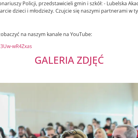
onariuszy Policji, przedstawicieli gmin i szkół: - Lubelska A
rcie dzieci i młodzieży. Czujcie się naszymi partnerami w ty
 zobaczyć na naszym kanale na YouTube:
=3Uw-wR4Zxas
GALERIA ZDJĘĆ