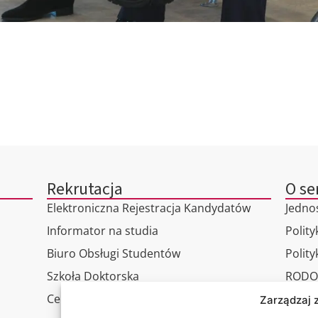
Rekrutacja
O se
Elektroniczna Rejestracja Kandydatów
Jedno
Informator na studia
Polity
Biuro Obsługi Studentów
Polit
Szkoła Doktorska
RODO
Centrum Studiów Podyplomowych
Wirtu
Zarządzaj 