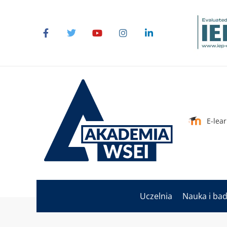
E-lea
Uczelnia
Nauka i ba