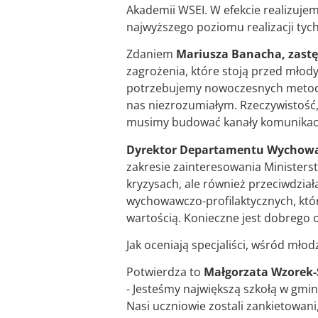
Akademii WSEI. W efekcie realizuje
najwyższego poziomu realizacji tyc
Zdaniem
Mariusza Banacha, zastę
zagrożenia, które stoją przed młody
potrzebujemy nowoczesnych metod, ż
nas niezrozumiałym. Rzeczywistość, 
musimy budować kanały komunikacji 
Dyrektor Departamentu Wychowani
zakresie zainteresowania Ministers
kryzysach, ale również przeciwdzi
wychowawczo-profilaktycznych, któ
wartością. Konieczne jest dobrego 
Jak oceniają specjaliści, wśród mł
Potwierdza to
Małgorzata Wzorek-S
- Jesteśmy największą szkołą w gmin
Nasi uczniowie zostali zankietowan