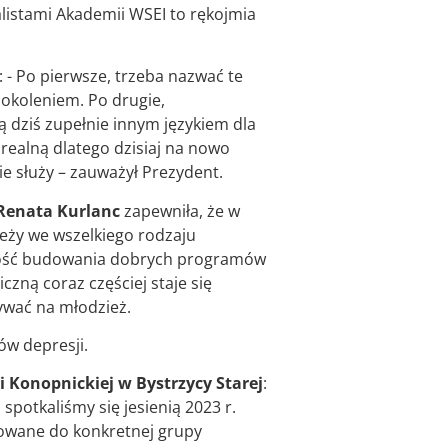
alistami Akademii WSEI to rękojmia
 - Po pierwsze, trzeba nazwać te
pokoleniem. Po drugie,
 dziś zupełnie innym językiem dla
realną dlatego dzisiaj na nowo
e służy – zauważył Prezydent.
 Renata Kurlanc
zapewniła, że w
ieży we wszelkiego rodzaju
czność budowania dobrych programów
ną coraz częściej staje się
ywać na młodzież.
ów depresji.
 Konopnickiej w Bystrzycy Starej
:
potkaliśmy się jesienią 2023 r.
elowane do konkretnej grupy