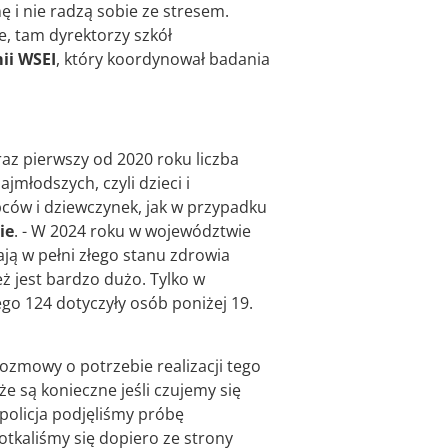
 i nie radzą sobie ze stresem.
e, tam dyrektorzy szkół
ii WSEI
, który koordynował badania
raz pierwszy od 2020 roku liczba
jmłodszych, czyli dzieci i
pców i dziewczynek, jak w przypadku
ie
. - W 2024 roku w województwie
ają w pełni złego stanu zdrowia
 jest bardzo dużo. Tylko w
o 124 dotyczyły osób poniżej 19.
rozmowy o potrzebie realizacji tego
e są konieczne jeśli czujemy się
 policja podjęliśmy próbę
otkaliśmy się dopiero ze strony