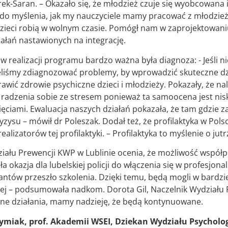
k-Saran. – Okazało się, że młodzież czuje się wyobcowana i
 do myślenia, jak my nauczyciele mamy pracować z młodzieżą
dzieci robią w wolnym czasie. Pomógł nam w zaprojektowan
ałań nastawionych na integrację.
 w realizacji programu bardzo ważna była diagnoza: - Jeśli n
liśmy zdiagnozować problemy, by wprowadzić skuteczne dzi
rawić zdrowie psychiczne dzieci i młodzieży. Pokazały, że
i radzenia sobie ze stresem ponieważ ta samoocena jest nis
pięciami. Ewaluacja naszych działań pokazała, że tam gdzie 
yzysu – mówił dr Poleszak. Dodał też, że profilaktyka w Pols
 realizatorów tej profilaktyki. – Profilaktyka to myślenie o j
iału Prewencji KWP w Lublinie ocenia, że możliwość współ
a okazja dla lubelskiej policji do włączenia się w profesjona
tów przeszło szkolenia. Dzięki temu, będą mogli w bardzie
nej – podsumowała nadkom. Dorota Gil, Naczelnik Wydziału P
ne działania, mamy nadzieję, że będą kontynuowane.
ymiak, prof. Akademii WSEI, Dziekan Wydziału Psychologi