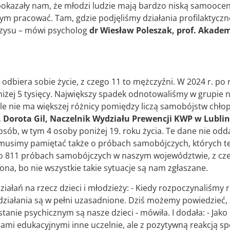
pokazały nam, że młodzi ludzie mają bardzo niską samoocenę
ym pracować. Tam, gdzie podjęliśmy działania profilaktyczn
zysu – mówi psycholog
dr Wiesław Poleszak, prof. Akadem
 odbiera sobie życie, z czego 11 to mężczyźni. W 2024 r. po 
iżej 5 tysięcy. Największy spadek odnotowaliśmy w grupie na
ale nie ma większej różnicy pomiędzy liczą samobójstw chło
Dorota Gil, Naczelnik Wydziału Prewencji KWP w Lublin
osób, w tym 4 osoby poniżej 19. roku życia. Te dane nie odd
musimy pamiętać także o próbach samobójczych, których też
 o 811 próbach samobójczych w naszym województwie, z czeg
niżona, bo nie wszystkie takie sytuacje są nam zgłaszane.
iałań na rzecz dzieci i młodzieży: - Kiedy rozpoczynaliśmy 
ziałania są w pełni uzasadnione. Dziś możemy powiedzieć, ż
tanie psychicznym są nasze dzieci - mówiła. I dodała: - Jako
ami edukacyjnymi inne uczelnie, ale z pozytywną reakcją sp