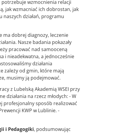
 potrzebuje wzmocnienia relacji
, jak wzmacniać ich dobrostan, jak
iu naszych działań, programu
ie ma dobrej diagnozy, leczenie
ałania. Nasze badania pokazały
 należy pracować nad samooceną
ka i nieadekwatna, a jednocześnie
zastosowaliśmy działania
ce zależy od gmin, które mają
utrze, musimy ją podejmować.
pracy z Lubelską Akademią WSEI przy
lne działania na rzecz młodych: - W
j profesjonalny sposób realizować
rewencji KWP w Lublinie. -
i i Pedagogiki
, podsumowując