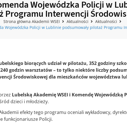
omenda Wojewódzka Policji w Lu
aż Programu Interwencji Środowi
Strona główna Akademii WSEI
Aktualności
Aktualności
a Wojewódzka Policji w Lublinie podsumowały pilotaż Programu In
ubelskiego biorących udział w pilotażu, 352 godziny szko
w, 240 godzin warsztatów – to tylko niektóre liczby pod
wencji Środowiskowej dla mieszkańców województwa lub
 przez
Lubelską Akademię WSEI i Komendę Wojewódzką Pol
ród dzieci i młodzieży.
Akademii efekty tego programu oceniali wykładowcy, dyrektor
 funkcjonariusze Policji.