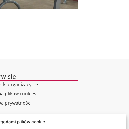
rwisie
stki organizacyjne
ka plików cookies
yka prywatności
alny spacer
zgodami plików cookie