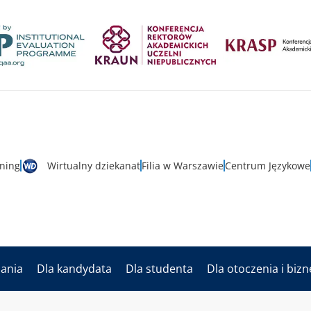
rning
Wirtualny dziekanat
Filia w Warszawie
Centrum Językowe
dania
Dla kandydata
Dla studenta
Dla otoczenia i biz