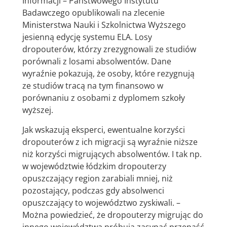
Informacji – Państwowego Instytutu
Badawczego opublikowali na zlecenie
Ministerstwa Nauki i Szkolnictwa Wyższego
jesienną edycję systemu ELA. Losy
dropouterów, którzy zrezygnowali ze studiów
porównali z losami absolwentów. Dane
wyraźnie pokazują, że osoby, które rezygnują
ze studiów tracą na tym finansowo w
porównaniu z osobami z dyplomem szkoły
wyższej.
Jak wskazują eksperci, ewentualne korzyści
dropouterów z ich migracji są wyraźnie niższe
niż korzyści migrujących absolwentów. I tak np.
w województwie łódzkim dropouterzy
opuszczający region zarabiali mniej, niż
pozostający, podczas gdy absolwenci
opuszczający to województwo zyskiwali. –
Można powiedzieć, że dropouterzy migrując do
innego województwa próbują zasypać przepaść