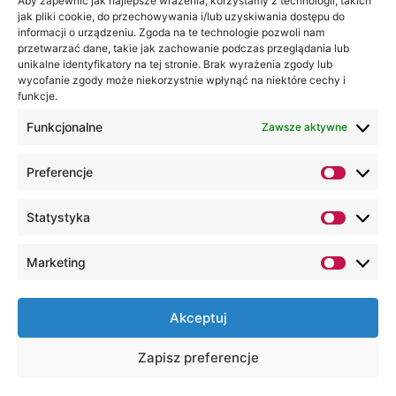
Akademia
Aby zapewnić jak najlepsze wrażenia, korzystamy z technologii, takich
jak pliki cookie, do przechowywania i/lub uzyskiwania dostępu do
WSEI
informacji o urządzeniu. Zgoda na te technologie pozwoli nam
ul.
przetwarzać dane, takie jak zachowanie podczas przeglądania lub
Projektowa
unikalne identyfikatory na tej stronie. Brak wyrażenia zgody lub
wycofanie zgody może niekorzystnie wpłynąć na niektóre cechy i
4
funkcje.
20-209
Lublin
Funkcjonalne
Zawsze aktywne
+48 81
Preferencje
749 17
70
Statystyka
+48 81
749 32
Marketing
13
kancelaria@wsei.pl
Akceptuj
Wszelkie Prawa Zastrzeżone, Lubelska
Zapisz preferencje
Akademia WSEI © 2000 – 2026