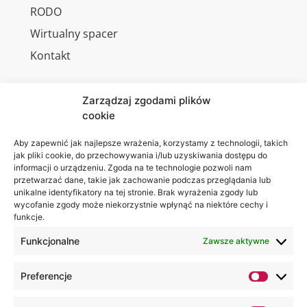
RODO
Wirtualny spacer
Kontakt
Zarządzaj zgodami plików
cookie
Jesteśmy
Lubelska
na:
Akademia
Aby zapewnić jak najlepsze wrażenia, korzystamy z technologii, takich
jak pliki cookie, do przechowywania i/lub uzyskiwania dostępu do
WSEI
informacji o urządzeniu. Zgoda na te technologie pozwoli nam
ul.
przetwarzać dane, takie jak zachowanie podczas przeglądania lub
Projektowa
unikalne identyfikatory na tej stronie. Brak wyrażenia zgody lub
wycofanie zgody może niekorzystnie wpłynąć na niektóre cechy i
4
funkcje.
20-209
Lublin
Funkcjonalne
Zawsze aktywne
+48 81
Preferencje
749 17
70