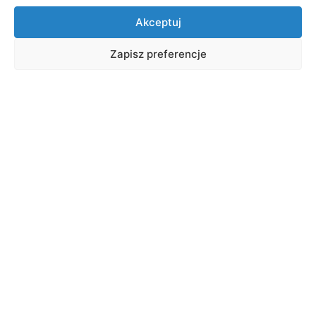
Akceptuj
Zapisz preferencje
CEL PROJEKTU
Program Erasmus dla młodych
przedsiębiorców jest transgranicznym
programem wymiany, który daje przyszłym i
początkującym przedsiębiorcom możliwość
uczenia się od doświadczonych
przedsiębiorców prowadzących małe firmy w
innych Państwach Uczestniczących.
Do wymiany doświadczenia dochodzi podczas
pobytu u doświadczonego przedsiębiorcy,
który pomaga początkującemu przedsiębiorcy