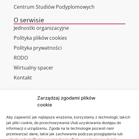
Centrum Studiów Podyplomowych
O serwisie
Jednostki organizacyjne
Polityka plików cookies
Polityka prywatności
RODO
Wirtualny spacer
Kontakt
Zarządzaj zgodami plików
cookie
Jesteśmy
Lubelska
na:
Akademia
Aby zapewnić jak najlepsze wrażenia, korzystamy z technologii, takich
jak pliki cookie, do przechowywania i/lub uzyskiwania dostępu do
WSEI
informacji o urządzeniu. Zgoda na te technologie pozwoli nam
ul.
przetwarzać dane, takie jak zachowanie podczas przeglądania lub