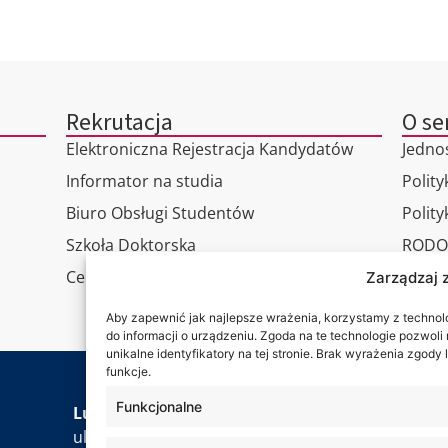
Rekrutacja
O se
Elektroniczna Rejestracja Kandydatów
Jedno
Informator na studia
Polity
Biuro Obsługi Studentów
Polit
Szkoła Doktorska
RODO
Centrum Studiów Podyplomowych
Wirtu
Zarządzaj 
Konta
Aby zapewnić jak najlepsze wrażenia, korzystamy z technolog
do informacji o urządzeniu. Zgoda na te technologie pozwol
unikalne identyfikatory na tej stronie. Brak wyrażenia zgod
funkcje.
Jesteś
Funkcjonalne
Lubelska Akademia WSEI
ul. Projektowa 4