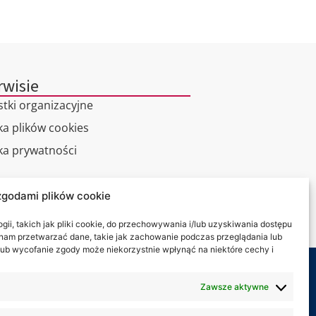
rwisie
stki organizacyjne
ka plików cookies
yka prywatności
alny spacer
zgodami plików cookie
kt
ii, takich jak pliki cookie, do przechowywania i/lub uzyskiwania dostępu
i nam przetwarzać dane, takie jak zachowanie podczas przeglądania lub
y lub wycofanie zgody może niekorzystnie wpłynąć na niektóre cechy i
my na:
Zawsze aktywne