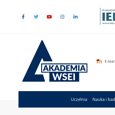
E-lea
Uczelnia
Nauka i ba