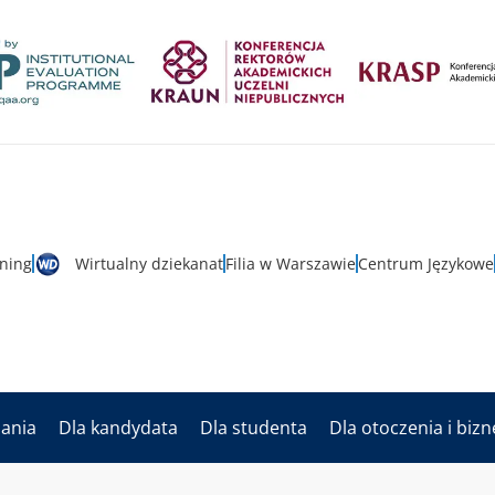
rning
Wirtualny dziekanat
Filia w Warszawie
Centrum Językowe
dania
Dla kandydata
Dla studenta
Dla otoczenia i biz