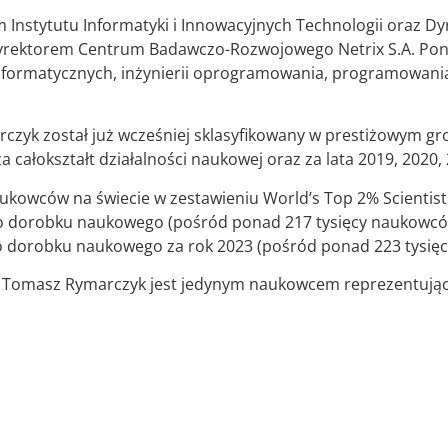
 Instytutu Informatyki i Innowacyjnych Technologii oraz Dy
Dyrektorem Centrum Badawczo-Rozwojowego Netrix S.A. Pona
nformatycznych, inżynierii oprogramowania, programowani
rczyk został już wcześniej sklasyfikowany w prestiżowym gr
 całokształt działalności naukowej oraz za lata 2019, 2020, 
ukowców na świecie w zestawieniu World’s Top 2% Scientists 
 dorobku naukowego (pośród ponad 217 tysięcy naukowców
o dorobku naukowego za rok 2023 (pośród ponad 223 tysięc
ż. Tomasz Rymarczyk jest jedynym naukowcem reprezentuj