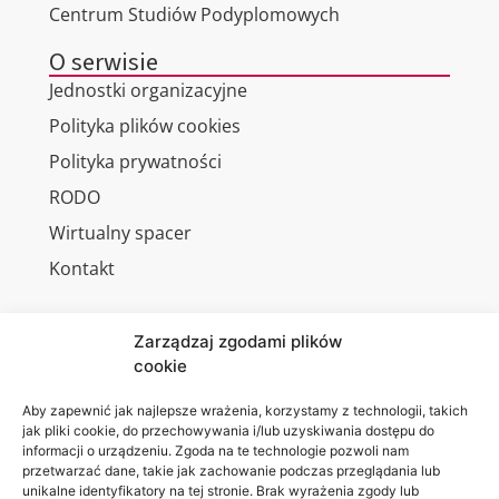
Centrum Studiów Podyplomowych
O serwisie
Jednostki organizacyjne
Polityka plików cookies
Polityka prywatności
RODO
Wirtualny spacer
Kontakt
Zarządzaj zgodami plików
cookie
Jesteśmy
Lubelska
na:
Akademia
Aby zapewnić jak najlepsze wrażenia, korzystamy z technologii, takich
jak pliki cookie, do przechowywania i/lub uzyskiwania dostępu do
WSEI
informacji o urządzeniu. Zgoda na te technologie pozwoli nam
ul.
przetwarzać dane, takie jak zachowanie podczas przeglądania lub
Projektowa
unikalne identyfikatory na tej stronie. Brak wyrażenia zgody lub