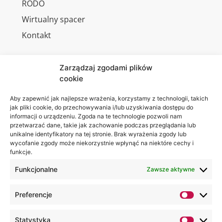
RODO
Wirtualny spacer
Kontakt
Zarządzaj zgodami plików
cookie
Jesteśmy
Lubelska
na:
Akademia
Aby zapewnić jak najlepsze wrażenia, korzystamy z technologii, takich
jak pliki cookie, do przechowywania i/lub uzyskiwania dostępu do
WSEI
informacji o urządzeniu. Zgoda na te technologie pozwoli nam
ul.
przetwarzać dane, takie jak zachowanie podczas przeglądania lub
Projektowa
unikalne identyfikatory na tej stronie. Brak wyrażenia zgody lub
wycofanie zgody może niekorzystnie wpłynąć na niektóre cechy i
4
funkcje.
20-209
Lublin
Funkcjonalne
Zawsze aktywne
+48 81
Preferencje
749 17
70
Statystyka