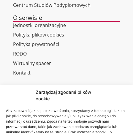
Centrum Studiów Podyplomowych
O serwisie
Jednostki organizacyjne
Polityka plików cookies
Polityka prywatności
RODO
Wirtualny spacer
Kontakt
Zarządzaj zgodami plików
cookie
Jesteśmy
Lubelska
na:
Akademia
Aby zapewnić jak najlepsze wrażenia, korzystamy z technologii, takich
jak pliki cookie, do przechowywania i/lub uzyskiwania dostępu do
WSEI
informacji o urządzeniu. Zgoda na te technologie pozwoli nam
ul.
przetwarzać dane, takie jak zachowanie podczas przeglądania lub
Projektowa
unikalne identyfikatory na tej stronie. Brak wyrażenia zgody lub