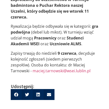
badmintona o Puchar Rektora naszej
Uczelni, który odbędzie się we wtorek 11
czerwca.
Rywalizacja będzie odbywała się w kategorii:
gra
podwójna
(debel lub mikst). W turnieju wziąć
udział mogą
Pracownicy
oraz
Studenci
Akademii WSEI
oraz
Uczniowie ALMS
.
Zapisy trwają do niedzieli
9 czerwca
, decyduje
kolejność zgłoszeń (siedem pierwszych
zespołów). Osoba do kontaktu: dr Maciej
Tarnowski -
maciej.tarnowski@wsei.lublin.pl
Udostępnij: