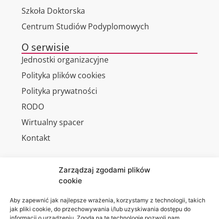
Szkoła Doktorska
Centrum Studiów Podyplomowych
O serwisie
Jednostki organizacyjne
Polityka plików cookies
Polityka prywatności
RODO
Wirtualny spacer
Kontakt
Zarządzaj zgodami plików
cookie
Jesteśmy
Lubelska
na:
Akademia
Aby zapewnić jak najlepsze wrażenia, korzystamy z technologii, takich
jak pliki cookie, do przechowywania i/lub uzyskiwania dostępu do
WSEI
informacji o urządzeniu. Zgoda na te technologie pozwoli nam