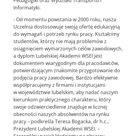
Pedagogiki oraz Wydziału Transportu i
Informatyki.
- Od momentu powstania w 2000 roku, nasza
Uczelnia dostosowuje swoją ofertę edukacyjną
do wymagań i potrzeb rynku pracy. Kształcimy
studentów, którzy nie mają problemów z
osiągnięciem wymarzonych celów zawodowych,
a dyplom Lubelskiej Akademii WSEI jest
dokumentem wiarygodnym dla pracodawców,
potwierdzającym znakomite przygotowanie do
podjęcia pracy zawodowej. Bardzo efektywnie
współpracujemy z firmami i instytucjami
w województwie lubelskim, aby nadać naszym
kierunkom praktycznego charakteru, który
swoje odzwierciedlenie znajduje w licznej
obecności naszych absolwentów na rynku
pracy – podkreśla Teresa Bogacka, dr h.c.,
Prezydent Lubelskiej Akademii WSEI. –
Szczególny nacisk kładziemy na obszary