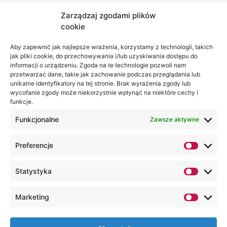
Zarządzaj zgodami plików
cookie
Jesteśmy
Lubelska
na:
Akademia
Aby zapewnić jak najlepsze wrażenia, korzystamy z technologii, takich
jak pliki cookie, do przechowywania i/lub uzyskiwania dostępu do
WSEI
informacji o urządzeniu. Zgoda na te technologie pozwoli nam
ul.
przetwarzać dane, takie jak zachowanie podczas przeglądania lub
Projektowa
unikalne identyfikatory na tej stronie. Brak wyrażenia zgody lub
wycofanie zgody może niekorzystnie wpłynąć na niektóre cechy i
4
funkcje.
20-209
Lublin
Funkcjonalne
Zawsze aktywne
+48 81
Preferencje
749 17
70
Statystyka
+48 81
749 32
Marketing
13
kancelaria@wsei.pl