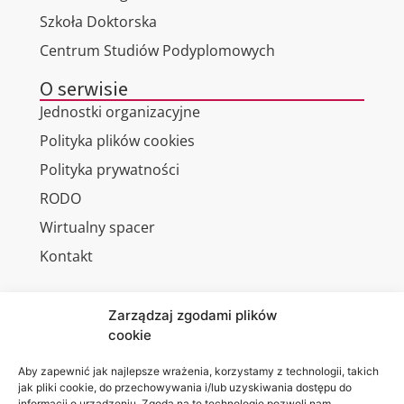
Szkoła Doktorska
Centrum Studiów Podyplomowych
O serwisie
Jednostki organizacyjne
Polityka plików cookies
Polityka prywatności
RODO
Wirtualny spacer
Kontakt
Zarządzaj zgodami plików
cookie
Jesteśmy
Lubelska
na:
Akademia
Aby zapewnić jak najlepsze wrażenia, korzystamy z technologii, takich
jak pliki cookie, do przechowywania i/lub uzyskiwania dostępu do
WSEI
informacji o urządzeniu. Zgoda na te technologie pozwoli nam