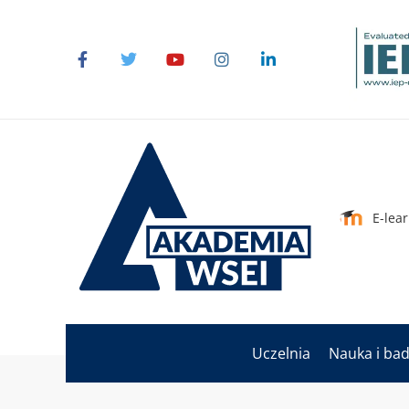
E-lea
Uczelnia
Nauka i ba