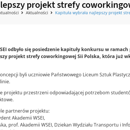
jlepszy projekt strefy coworking
ktualności
Aktualności
Kapituła wybrała najlepszy projekt st
SEI odbyło się posiedzenie kapituły konkursu w ramach 
zy projekt strefy coworkingowej Sii Polska, która już w
oncepcji byli uczniowie Państwowego Liceum Sztuk Plastyc
inie.
 projektu przestrzeni odpowiadającej potrzebom studentów
ektowe.
ele partnerów projektu:
zydent Akademii WSEI,
ska, prof. Akademii WSEI,
Dziekan Wydziału Transportu i Inf