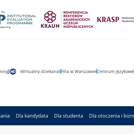
rning
Wirtualny dziekanat
Filia w Warszawie
Centrum Językowe
dania
Dla kandydata
Dla studenta
Dla otoczenia i biz