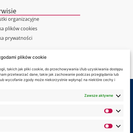
rwisie
stki organizacyjne
ka plików cookies
yka prywatności
alny spacer
zgodami plików cookie
kt
ii, takich jak pliki cookie, do przechowywania i/lub uzyskiwania dostępu
i nam przetwarzać dane, takie jak zachowanie podczas przeglądania lub
y lub wycofanie zgody może niekorzystnie wpłynąć na niektóre cechy i
my na:
Zawsze aktywne