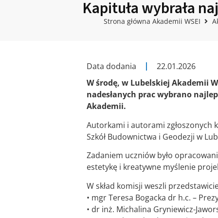
Kapituła wybrała na
Strona główna Akademii WSEI
A
Data dodania
22.01.2026
W środę, w Lubelskiej Akademii W
nadesłanych prac wybrano najleps
Akademii.
Autorkami i autorami zgłoszonych k
Szkół Budownictwa i Geodezji w Lubl
Zadaniem uczniów było opracowanie
estetykę i kreatywne myślenie proj
W skład komisji weszli przedstawici
• mgr Teresa Bogacka dr h.c. – Pre
• dr inż. Michalina Gryniewicz-Jawor