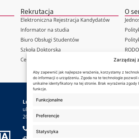
Rekrutacja
O se
Elektroniczna Rejestracja Kandydatów
Jedno
Informator na studia
Polity
Biuro Obsługi Studentów
Polit
Szkoła Doktorska
RODO
Centrum Studiów Podyplomowych
Wirtu
Zarządzaj 
Konta
Aby zapewnić jak najlepsze wrażenia, korzystamy z technolog
do informacji o urządzeniu. Zgoda na te technologie pozwol
unikalne identyfikatory na tej stronie. Brak wyrażenia zgod
funkcje.
Jesteś
Funkcjonalne
Lubelska Akademia WSEI
ul. Projektowa 4
Preferencje
20-209 Lublin
+48 81 749 17 70
Statystyka