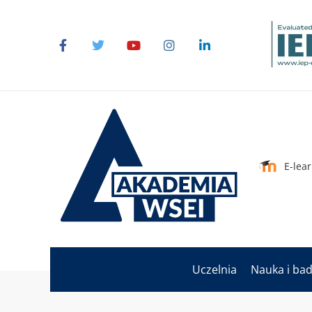
E-lea
Uczelnia
Nauka i ba