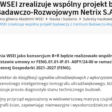
WSEI zrealizuje wspólny projekt
adawczo-Rozwojowym Netrix S.
ona główna Akademii WSEI
Nauka i badania
Sukcesy naukow
SEI zrealizuje wspólny projekt badawczy z Centrum Badawczo-Ro
mia WSEI
jako konsorcjum B+R będzie realizowało wspól
stawie umowy nr FENG.01.01-IP.01- A0FY/24-00 w ramac
esnej Gospodarki 2021–2027 (FENG).
etektor do klasyfikacji sygnałów ultradźwiękowych z wykorzystan
zenośnego inteligentnego tomografu ultradźwiękowego, kt
nizuje proces diagnostyki stanu technicznego budowli.
jny przyrząd wyposażony w wielowierszową matrycę czujni
afii ścian, zapewniając nieinwazyjne i wysokorozdzielcze o