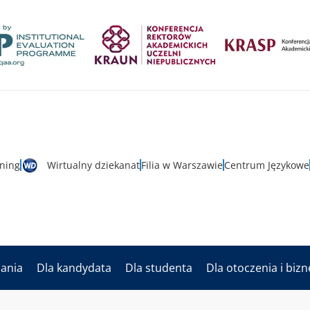
rning
Wirtualny dziekanat
Filia w Warszawie
Centrum Językowe
dania
Dla kandydata
Dla studenta
Dla otoczenia i biz