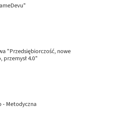
 GameDevu"
wa "Przedsiębiorczość, nowe
, przemysł 4.0"
o - Metodyczna