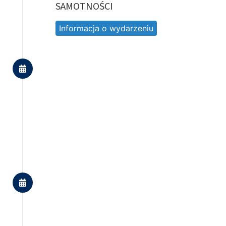
SAMOTNOŚCI
Informacja o wydarzeniu
03-04 czerwca 2025
XIII Ogólnopolska konferencja naukowa
współczesnej profilaktyki" połączona z 
Honorowej Profesury Lubelskiej Akademi
hab. Marii Ryś
Informacja o wydarzeniu
10-12 września 2025
X Konferencja naukowa „Transport 2025
Informacja o wydarzeniu