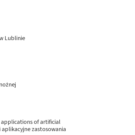
w Lublinie
 nożnej
pplications of artificial
i aplikacyjne zastosowania