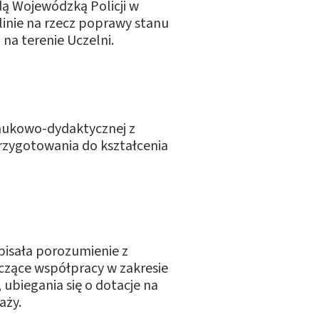
ą Wojewódzką Policji w
blinie na rzecz poprawy stanu
na terenie Uczelni.
aukowo-dydaktycznej z
rzygotowania do kształcenia
pisała porozumienie z
zące współpracy w zakresie
ubiegania się o dotacje na
aży.