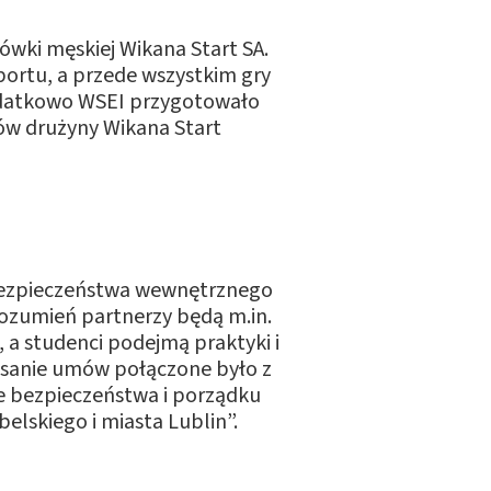
wki męskiej Wikana Start SA.
ortu, a przede wszystkim gry
odatkowo WSEI przygotowało
ów drużyny Wikana Start
bezpieczeństwa wewnętrznego
ozumień partnerzy będą m.in.
, a studenci podejmą praktyki i
pisanie umów połączone było z
 bezpieczeństwa i porządku
elskiego i miasta Lublin”.