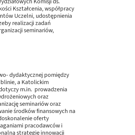
Wydziałowych Komisji ds.
ości Kształcenia, współpracy
dentów Uczelni, udostępnienia
eby realizacji zadań
ganizacji seminariów,
wo- dydaktycznej pomiędzy
blinie, a Katolickim
dotyczy m.in. prowadzenia
wdrożeniowych oraz
nizację seminariów oraz
iwanie środków finansowych na
doskonalenie oferty
maganiami pracodawców i
onalną strategię innowacji