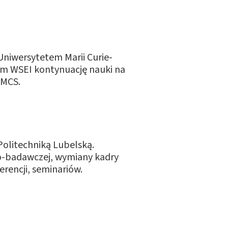
niwersytetem Marii Curie-
om WSEI kontynuację nauki na
UMCS.
olitechniką Lubelską.
o-badawczej, wymiany kadry
rencji, seminariów.