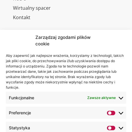
Wirtualny spacer
Kontakt
Zarządzaj zgodami plików
cookie
Jesteśmy
Lubelska
na:
Akademia
Aby zapewnić jak najlepsze wrażenia, korzystamy z technologii, takich
jak pliki cookie, do przechowywania i/lub uzyskiwania dostępu do
WSEI
informacji o urządzeniu. Zgoda na te technologie pozwoli nam
ul.
przetwarzać dane, takie jak zachowanie podczas przeglądania lub
Projektowa
unikalne identyfikatory na tej stronie. Brak wyrażenia zgody lub
wycofanie zgody może niekorzystnie wpłynąć na niektóre cechy i
4
funkcje.
20-209
Lublin
Funkcjonalne
Zawsze aktywne
+48 81
Preferencje
749 17
70
Statystyka