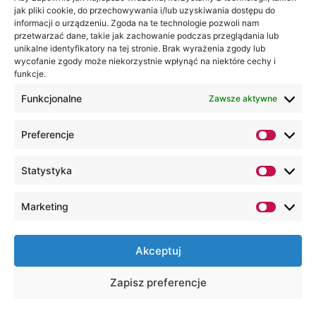
jak pliki cookie, do przechowywania i/lub uzyskiwania dostępu do
informacji o urządzeniu. Zgoda na te technologie pozwoli nam
przetwarzać dane, takie jak zachowanie podczas przeglądania lub
unikalne identyfikatory na tej stronie. Brak wyrażenia zgody lub
wycofanie zgody może niekorzystnie wpłynąć na niektóre cechy i
22 października, 2008
funkcje.
Inauguracja roku akademickiego
Funkcjonalne
Zawsze aktywne
2008/2009
Uroczysta inauguracja roku akademickiego
Preferencje
2008/2009 w Wyższej Szkole Ekonomii i
Innowacji.
Statystyka
Marketing
Akceptuj
Zapisz preferencje