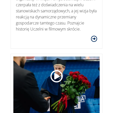
czerpała też z doświadczenia na wielu
stanowiskach samorządowych, a jej wizja była
reakcją na dynamiczne przemiany
gospodarcze tamtego czasu. Poznajcie
historię Uczelni w filmowym skrócie.