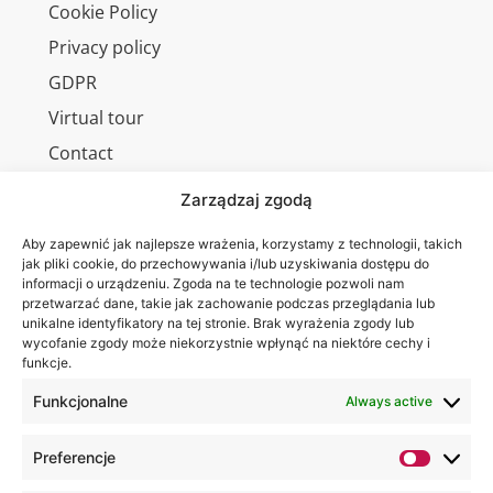
Cookie Policy
Privacy policy
GDPR
Virtual tour
Contact
Zarządzaj zgodą
Aby zapewnić jak najlepsze wrażenia, korzystamy z technologii, takich
Wa are on:
WSEI
jak pliki cookie, do przechowywania i/lub uzyskiwania dostępu do
informacji o urządzeniu. Zgoda na te technologie pozwoli nam
University
przetwarzać dane, takie jak zachowanie podczas przeglądania lub
4
unikalne identyfikatory na tej stronie. Brak wyrażenia zgody lub
Projektowa
wycofanie zgody może niekorzystnie wpłynąć na niektóre cechy i
funkcje.
St.,
20-209
Funkcjonalne
Always active
Lublin
Preferencje
+48 81