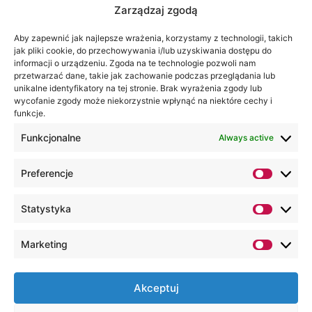
Zarządzaj zgodą
Aby zapewnić jak najlepsze wrażenia, korzystamy z technologii, takich
Wa are on:
WSEI
jak pliki cookie, do przechowywania i/lub uzyskiwania dostępu do
informacji o urządzeniu. Zgoda na te technologie pozwoli nam
University
przetwarzać dane, takie jak zachowanie podczas przeglądania lub
4
unikalne identyfikatory na tej stronie. Brak wyrażenia zgody lub
Projektowa
wycofanie zgody może niekorzystnie wpłynąć na niektóre cechy i
funkcje.
St.,
20-209
Funkcjonalne
Always active
Lublin
Preferencje
+48 81
749 17
Statystyka
70
+48 81
Marketing
749 32
13
Akceptuj
kancelaria@wsei.pl