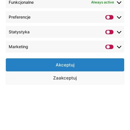
Funkcjonalne
Always active
Preferencje
Statystyka
Marketing
Akceptuj
Zaakceptuj
PROJECT OBJECTIVE
The Boosting Business Intelligence Skills for
SME Growth project “BI4SME” aims to develop
an integrated training strategy for the use of