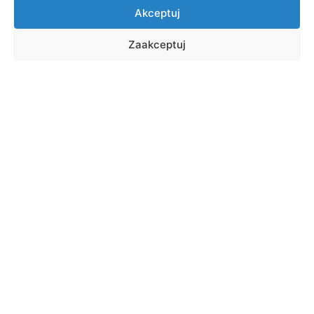
Akceptuj
Zaakceptuj
Shortcuts
Virtual Dean's Office
E-learning
Online library
Email
Student house
Career and student affairs office
Admissions
Apply ONLINE