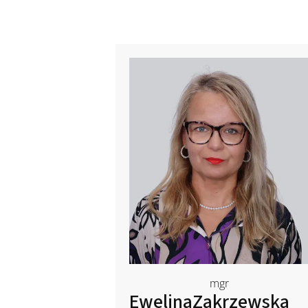
mgr
Ewelina
Zakrzewska