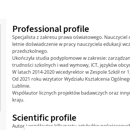
Professional profile
Specjalista z zakresu prawa oświatowego. Nauczycie
letnie doświadczenie w pracy nauczyciela edukacji w
przedszkolnego.
Ukończyła studia podyplomowe w zakresie: zarządzania
trudności szkolnych i wad wymowy, ICT, języków obcy
W latach 2014-2020 wicedyrektor w Zespole Szkół nr 12
Od 2021 roku wizytator Wydziału Kształcenia Ogólne
Lublinie.
Współautor licznych projektów badawczych oraz inny
kraju.
Scientific profile
Autor i współautor kilkunastu artykułów poświęconyc