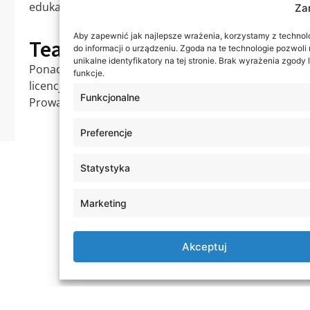
edukacji wczesnoszkolnej i wychowania przedszkolne
Za
Aby zapewnić jak najlepsze wrażenia, korzystamy z technolog
Teaching experience
do informacji o urządzeniu. Zgoda na te technologie pozwol
unikalne identyfikatory na tej stronie. Brak wyrażenia zgod
Ponad 5 lat doświadczenia dydaktycznego na różnych 
funkcje.
licencjackie, magisterskie, podyplomowe). Wykładowc
Funkcjonalne
Prowadziła szkolenia dla kadry oświatowej województ
Preferencje
Statystyka
Marketing
Akceptuj