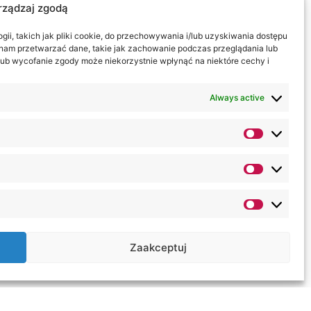
go.
rządzaj zgodą
ii, takich jak pliki cookie, do przechowywania i/lub uzyskiwania dostępu
i nam przetwarzać dane, takie jak zachowanie podczas przeglądania lub
y lub wycofanie zgody może niekorzystnie wpłynąć na niektóre cechy i
poziomach kształcenia (studia
a na KUL oraz PANS w Chełmie.
Always active
wa lubelskiego.
Zaakceptuj