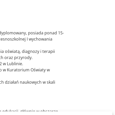
l dyplomowany, posiada ponad 15-
czesnoszkolnej I wychowania
 oświatą, diagnozy i terapii
ch oraz przyrody.
 w Lublinie.
go w Kuratorium Oświaty w
ch działań naukowych w skali
h edukacji, głównie w obszarze