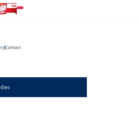
ary
Contact
udies