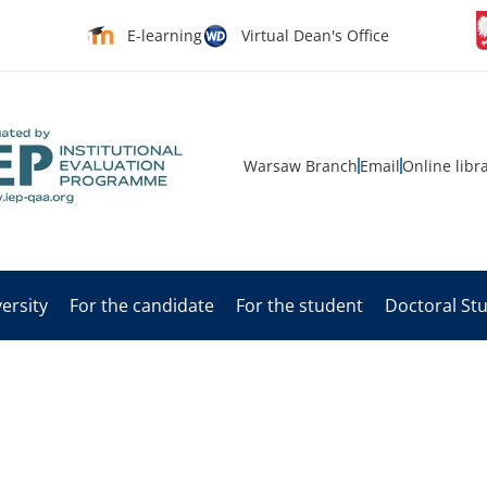
E-learning
Virtual Dean's Office
Warsaw Branch
Email
Online libr
ersity
For the candidate
For the student
Doctoral St