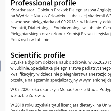
Professional profile
Koordynator i Opiekun Praktyk Pielęgniarstwa Angloję
na Wydziale Nauk o Człowieku, Lubelskiej Akademii WS
zawodowo pielęgniarka od 09.2018 r. w Uniwersytecki
Pediatrii, Diabetologii i Endokrynologii w Lublinie. C
Pielęgniarskiego oraz członek Komisji Prawa i Legislacj
Położnych w Lublinie.
Scientific profile
Uzyskała dyplom doktora nauk o zdrowiu w 06.2023 
w Lublinie. Specjalistka pielęgniarstwa pediatryczneg
kwalifikacyjny w dziedzinie pielęgniarstwa anestezjolo
oczekuje na egzamin specjalizacyjny w wymienionej dz
W 07.2020 roku ukończyła Menadżerskie Studia Pody
w Służbie Zdrowia.
W 2018 roku uzyskała tytuł licencjata dietetyki na Un
Posiada liczne kursy specjalistyczne, w tym z zakresu