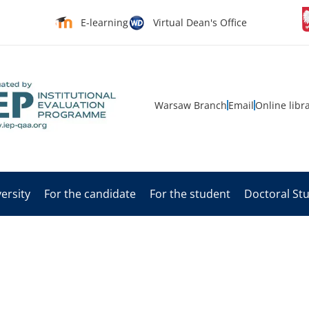
E-learning
Virtual Dean's Office
Warsaw Branch
Email
Online libr
ersity
For the candidate
For the student
Doctoral St