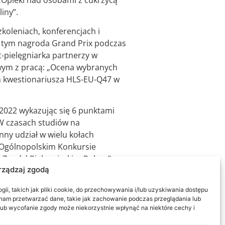
iny”.
zkoleniach, konferencjach i
w tym nagroda Grand Prix podczas
t-pielęgniarka partnerzy w
owym z pracą: „Ocena wybranych
 kwestionariusza HLS-EU-Q47 w
6-2022 wykazując się 6 punktami
W czasach studiów na
nny udział w wielu kołach
I Ogólnopolskim Konkursie
Zawód Pielęgniarki w Polsce”
rządzaj zgodą
ii, takich jak pliki cookie, do przechowywania i/lub uzyskiwania dostępu
i nam przetwarzać dane, takie jak zachowanie podczas przeglądania lub
y lub wycofanie zgody może niekorzystnie wpłynąć na niektóre cechy i
dobyte podczas realizacji godzin