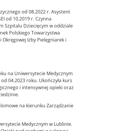
zycznego od 08.2022 r. Asystent
EI od 10.2019 r. Czynna
m Szpitalu Dziecięcym w oddziale
złonek Polskiego Towarzystwa
i Okręgowej Izby Pielęgniarek i
roku na Uniwersytecie Medycznym
o od 04.2023 roku. Ukończyła kurs
gicznego i intensywnej opieki oraz
iedzinie.
plomowe na kierunku Zarządzanie
iwersytecie Medycznym w Lublinie.
 „Opieki nad osobami z cukrzycą