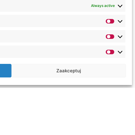
ubliczne w czasie studiów
Always active
wiadczenie dydaktyczne na
ncjackie i magisterskie).
Zaakceptuj