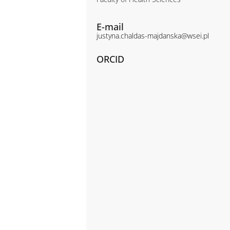
E-mail
justyna.chaldas-majdanska@wsei.pl
ORCID