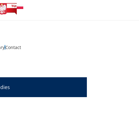
ary
Contact
udies