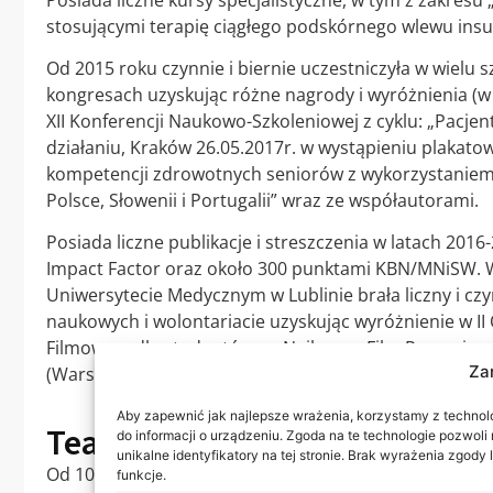
stosującymi terapię ciągłego podskórnego wlewu insul
Od 2015 roku czynnie i biernie uczestniczyła w wielu s
kongresach uzyskując różne nagrody i wyróżnienia (
XII Konferencji Naukowo-Szkoleniowej z cyklu: „Pacjen
działaniu, Kraków 26.05.2017r. w wystąpieniu plakat
kompetencji zdrowotnych seniorów z wykorzystaniem
Polsce, Słowenii i Portugalii” wraz ze współautorami.
Posiada liczne publikacje i streszczenia w latach 201
Impact Factor oraz około 300 punktami KBN/MNiSW. 
Uniwersytecie Medycznym w Lublinie brała liczny i czy
naukowych i wolontariacie uzyskując wyróżnienie w I
Filmowym dla studentów na Najlepszy Film Promujący 
Za
(Warszawa 6 czerwca 2013r.).
Aby zapewnić jak najlepsze wrażenia, korzystamy z technolog
Teaching experience
do informacji o urządzeniu. Zgoda na te technologie pozwol
unikalne identyfikatory na tej stronie. Brak wyrażenia zgod
Od 10.2017 roku posiada doświadczenie dydaktyczne z
funkcje.