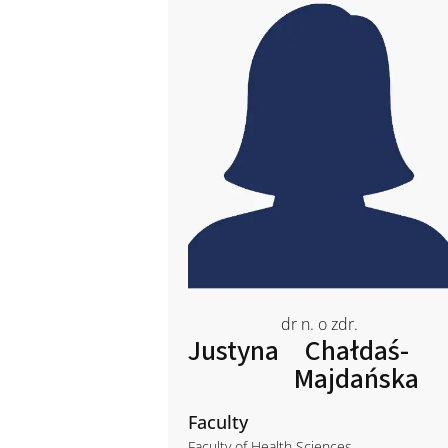
dr n. o zdr.
Justyna
Chałdaś-
Majdańska
Faculty
Faculty of Health Sciences