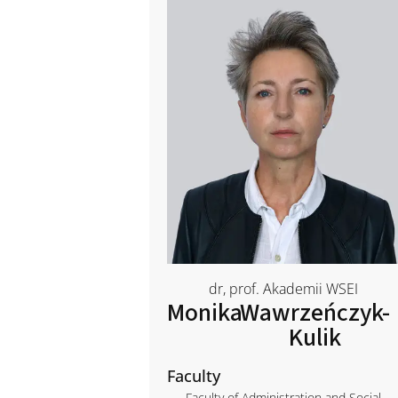
dr, prof. Akademii WSEI
Monika
Wawrzeńczyk-
Kulik
Faculty
Faculty of Administration and Social