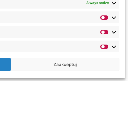
Always active
.
owej za szczególne zasługi dla
dla Miasta Lublin.
Zaakceptuj