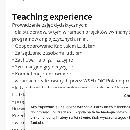
Teaching experience
Prowadzenie zajęć dydaktycznych:
- dla studentów, w tym w ramach projektów wymiany
programów anglojęzycznych, m in.
• Gospodarowanie Kapitałem Ludzkim,
• Zarządzanie zasobami ludzkimi,
• Zachowania organizacyjne
• Symulacyjne gry decyzyjne
• Kompetencje kierownicze
- w ramach realizowanych przez WSEI i OIC Poland pr
• kilka edycji studiów podyplomwych z zakresu Nowo
Ludzkimi
Za
• programy szkoleniowe m in. Program Rozwoju Kadry
Aby zapewnić jak najlepsze wrażenia, korzystamy z technolog
Rozwoju Kadry Zakładów Tytoniowych w Lublinie S.A.
do informacji o urządzeniu. Zgoda na te technologie pozwol
Przedsiębiorstwa Energetyki Cieplnej Sp. z o.o.
unikalne identyfikatory na tej stronie. Brak wyrażenia zgod
- wcześniej w latach 90. w ramach programów szkolen
funkcje.
organizacji takich jak: Philips Lighting Poland S.A., 