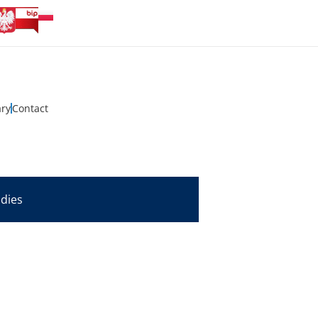
ary
Contact
udies