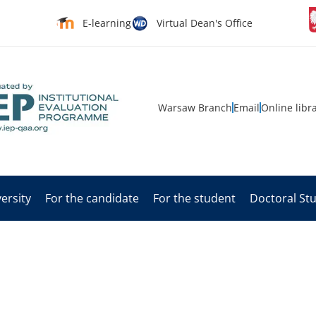
E-learning
Virtual Dean's Office
Warsaw Branch
Email
Online libr
ersity
For the candidate
For the student
Doctoral St