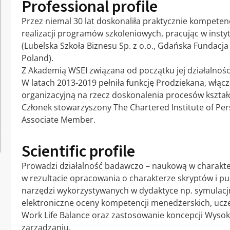
Professional profile
Przez niemal 30 lat doskonaliła praktycznie kompeten
realizacji programów szkoleniowych, pracując w inst
(Lubelska Szkoła Biznesu Sp. z o.o., Gdańska Fundacj
Poland).
Z Akademią WSEI związana od początku jej działalności
W latach 2013-2019 pełniła funkcję Prodziekana, włącz
organizacyjną na rzecz doskonalenia procesów kształ
Członek stowarzyszony The Chartered Institute of Pe
Associate Member.
Scientific profile
Prowadzi działalność badawczo – naukową w charakter
w rezultacie opracowania o charakterze skryptów i pu
narzędzi wykorzystywanych w dydaktyce np. symulacjn
elektroniczne oceny kompetencji menedżerskich, ucze
Work Life Balance oraz zastosowanie koncepcji Wysok
zarządzaniu.