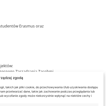
 studentów Erasmus oraz
ojektów:
czesnego Zarządzania Zasobmi
rządzaj zgodą
 Spółdzielni "SPOŁEM", Program
ii, takich jak pliki cookie, do przechowywania i/lub uzyskiwania dostępu
, Program Rozwoju Lubelskiego
i nam przetwarzać dane, takie jak zachowanie podczas przeglądania lub
y lub wycofanie zgody może niekorzystnie wpłynąć na niektóre cechy i
iowych dla kadry kierowniczej
EDYTORPRESS Sp.z o.o., PKN ORLEN