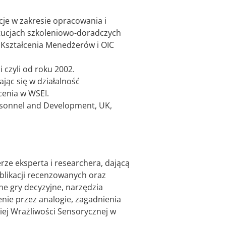
cje w zakresie opracowania i
ytucjach szkoleniowo-doradczych
a Kształcenia Menedżerów i OIC
 czyli od roku 2002.
ając się w działalność
cenia w WSEI.
rsonnel and Development, UK,
ze eksperta i researchera, dającą
blikacji recenzowanych oraz
e gry decyzyjne, narzędzia
nie przez analogie, zagadnienia
iej Wrażliwości Sensorycznej w