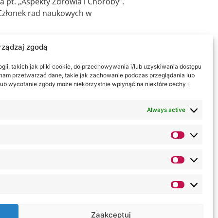
a pt. „Aspekty Zdrowia i Choroby”.
 Członek rad naukowych w
rządzaj zgodą
ii, takich jak pliki cookie, do przechowywania i/lub uzyskiwania dostępu
 poziomach kształcenia (studia
i nam przetwarzać dane, takie jak zachowanie podczas przeglądania lub
y lub wycofanie zgody może niekorzystnie wpłynąć na niektóre cechy i
skich. Opiekun naukowy studentów
jalizacji. Opiekun koła
Always active
ychologiczny dla studentów
Zaakceptuj