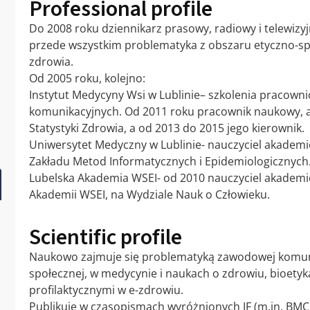
Professional profile
Do 2008 roku dziennikarz prasowy, radiowy i telewiz
przede wszystkim problematyka z obszaru etyczno-sp
zdrowia.
Od 2005 roku, kolejno:
Instytut Medycyny Wsi w Lublinie– szkolenia pracown
komunikacyjnych. Od 2011 roku pracownik naukowy, ad
Statystyki Zdrowia, a od 2013 do 2015 jego kierownik.
Uniwersytet Medyczny w Lublinie- nauczyciel akademic
Zakładu Metod Informatycznych i Epidemiologicznych
Lubelska Akademia WSEI- od 2010 nauczyciel akademick
Akademii WSEI, na Wydziale Nauk o Człowieku.
Scientific profile
Naukowo zajmuje się problematyką zawodowej komunik
społecznej, w medycynie i naukach o zdrowiu, bioetyk
profilaktycznymi w e-zdrowiu.
Publikuje w czasopismach wyróżnionych IF (m.in. BMC 