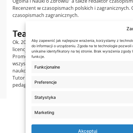
Ogólna i Nauki o Zdrowiu” a także redaktor czasopism
Recenzent w czasopismach polskich i zagranicznych.
czasopismach zagranicznych.
Za
Teaching experience
Aby zapewnić jak najlepsze wrażenia, korzystamy z technolog
Ok. 20 lat doświadczenia dydaktycznego na wszystkich
do informacji o urządzeniu. Zgoda na te technologie pozwol
licencjackie, magisterskie, podyplomowe, doktorskie.
unikalne identyfikatory na tej stronie. Brak wyrażenia zgod
Promotor prac licencjackich, magisterskich i doktor
funkcje.
wszystkich poziomów studiów oraz lekarzy w toku spec
Funkcjonalne
naukowego.
Tutor adaptacyjny dla studentów obcokrajowców i ps
Preferencje
pedagogiki.
Statystyka
Marketing
Akceptuj