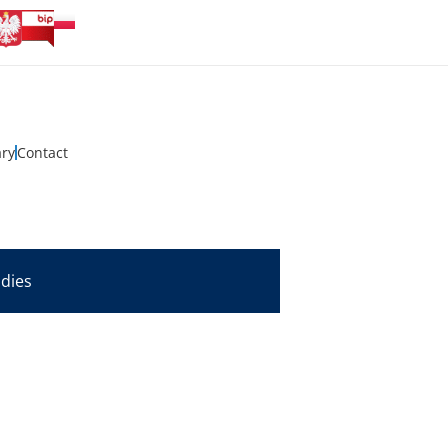
ary
Contact
udies