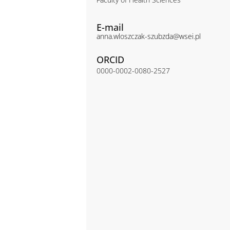
E-mail
anna.wloszczak-szubzda@wsei.pl
ORCID
0000-0002-0080-2527