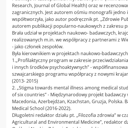
Research, Journal of Global Health) oraz w recenzow
zagranicznych. Jest autorem ośmiu monografii jedno i
współtworzyła, jako autor podręcznik pt. „Zdrowie Pub
autorem publikacji popularno-naukowych z zakresu pro
Brała udział w projektach naukowo- badawczych, kraj
realizowanych m.in. we współpracy z partnerami z Wielk
- jako członek zespołów.
Była kierownikiem w projektach naukowo-badawczych
1.„Profilaktyczny program w zakresie przeciwdziałania
i innych środków psychoaktywnych” - współfinansowa
szwajcarskiego programu współpracy z nowymi krajam
(2013- 2015)
2. „Stigma towards mental illness among medical stu
of six countries” - Międzynarodowy projekt badawczy 
Macedonia, Azerbejdżan, Kzachstan, Gruzja, Polska.
Medical School (2016-2022).
Długoletni redaktor działu pt. „Filozofia zdrowia” w cz
Agricultural and Environmental Medicine”, redaktor d