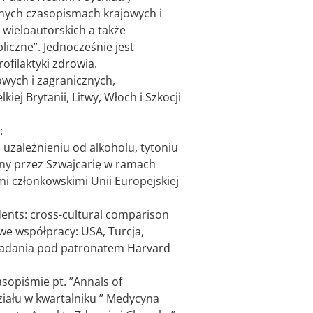
anych czasopismach krajowych i
 wieloautorskich a także
liczne”. Jednocześnie jest
filaktyki zdrowia.
owych i zagranicznych,
iej Brytanii, Litwy, Włoch i Szkocji
:
 uzależnieniu od alkoholu, tytoniu
ny przez Szwajcarię w ramach
i członkowskimi Unii Europejskiej
dents: cross-cultural comparison
we współpracy: USA, Turcja,
 Badania pod patronatem Harvard
asopiśmie pt. ”Annals of
ziału w kwartalniku ” Medycyna