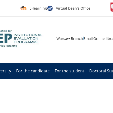
E-learning
Virtual Dean's Office
Warsaw Branch
Email
Online libr
ersity
For the candidate
For the student
Doctoral St