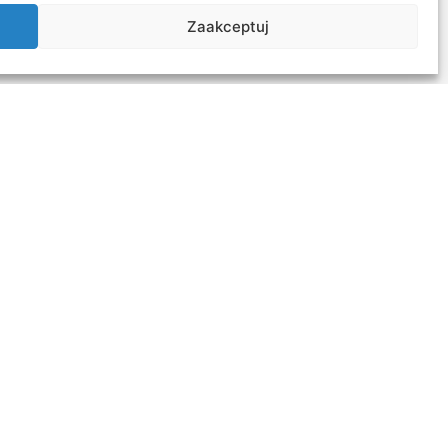
Zaakceptuj
ing that its integration is ethical,
of generative AI in educational
se a comprehensive curriculum for