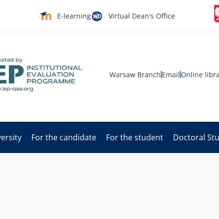
E-learning
Virtual Dean's Office
Warsaw Branch
Email
Online libr
ersity
For the candidate
For the student
Doctoral St