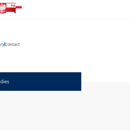
ary
Contact
udies