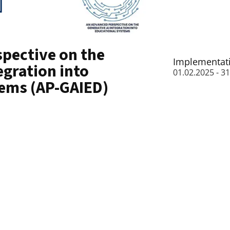
pective on the
Implementat
egration into
01.02.2025 - 3
tems (AP-GAIED)