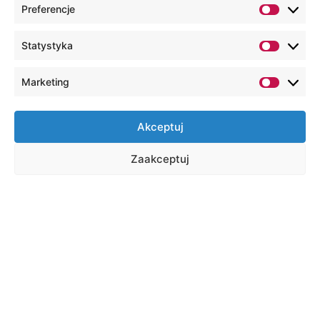
Preferencje
Statystyka
Marketing
Akceptuj
Zaakceptuj
Shortcuts
Virtual Dean's Office
E-learning
Online library
Email