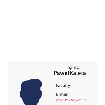
mgr inż.
Paweł
Kaleta
Faculty
E-mail
pawel.kaleta@wsei.pl