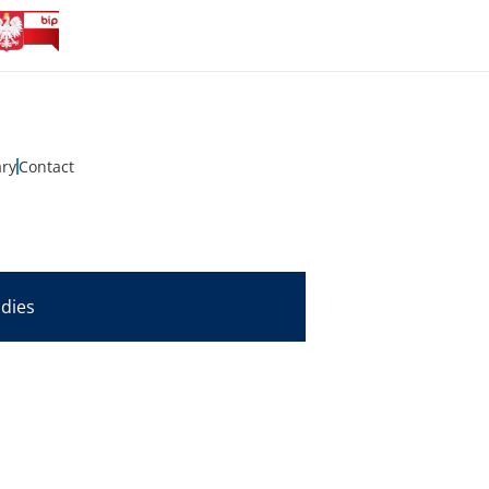
ary
Contact
udies