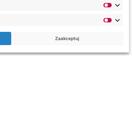
Zaakceptuj
t service
niversity organizational units
 Policy
y policy