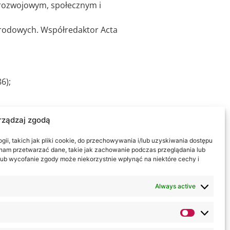
 rozwojowym, społecznym i
rodowych. Współredaktor Acta
6);
rządzaj zgodą
ii, takich jak pliki cookie, do przechowywania i/lub uzyskiwania dostępu
i nam przetwarzać dane, takie jak zachowanie podczas przeglądania lub
y lub wycofanie zgody może niekorzystnie wpłynąć na niektóre cechy i
. Prowadził wykłady i seminaria w
Always active
FN, a także w UMCS, Uniwersytecie
 Krakowie i Bydgoszczy, AWF w
szych szkołach niepublicznych.