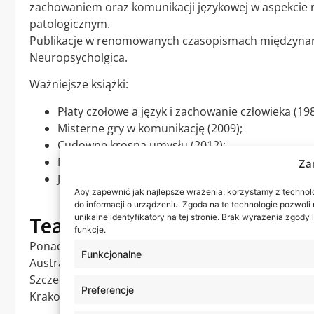
zachowaniem oraz komunikacji językowej w aspekcie
patologicznym.
Publikacje w renomowanych czasopismach międzyna
Neuropsycholgica.
Ważniejsze książki:
Płaty czołowe a język i zachowanie człowieka (198
Misterne gry w komunikację (2009);
Cudowne krosna umysłu (2012);
Neuropsychologia kliniczna (2014);
Za
Ja utracone i odzyskane (2021);
Aby zapewnić jak najlepsze wrażenia, korzystamy z technolog
do informacji o urządzeniu. Zgoda na te technologie pozwol
Teaching experience
unikalne identyfikatory na tej stronie. Brak wyrażenia zgod
funkcje.
Ponad pięćdziesięcioletnie doświadczenie dydaktyczne
Funkcjonalne
Australii, Japonii, Kanadzie, Francji, Hiszpanii oraz R
Szczecińskim, UJ w Krakowie, UAM w Poznaniu, WSP w
Preferencje
Krakowie, w Uniwersytecie Gdańskim oraz w kilku wyż