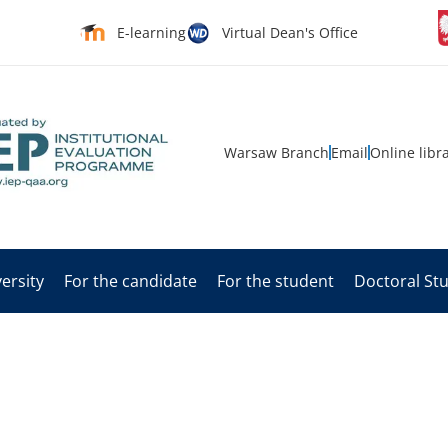
E-learning
Virtual Dean's Office
Warsaw Branch
Email
Online libr
ersity
For the candidate
For the student
Doctoral St