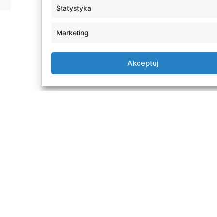
Statystyka
Marketing
Akceptuj
Admissions
Abou
Apply ONLINE
WSEI U
Guides
Cookie
Student Service Office
Privac