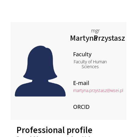
mgr
Martyna
Przystasz
Faculty
Faculty of Human
Sciences
E-mail
martyna.przystasz@wsei.pl
ORCID
Professional profile