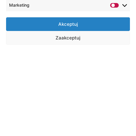
Marketing
Akceptuj
Zaakceptuj
Shortcuts
Virtual Dean's Office
E-learning
Online library
Email
Student house
Career and student affairs office