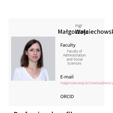
mgr
Małgorzata
Wojciechows
Faculty
Faculty of
Administration
and Social
Sciences
E-mail
malgorzata.wojciechowska@wsei.
ORCID