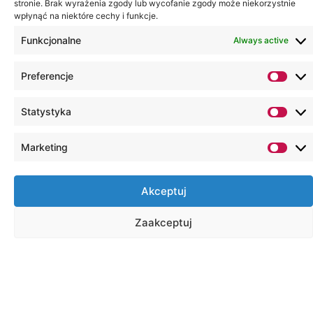
stronie. Brak wyrażenia zgody lub wycofanie zgody może niekorzystnie
wpłynąć na niektóre cechy i funkcje.
Funkcjonalne
Always active
Preferencje
Statystyka
Marketing
Akceptuj
Shortcuts
Zaakceptuj
Virtual Dean's Office
E-learning
Online library
Email